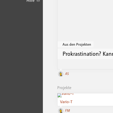
Hilfe
Aus den Projekten
Prokrastination? Kan
AS
Projekte
Vario-T
FM