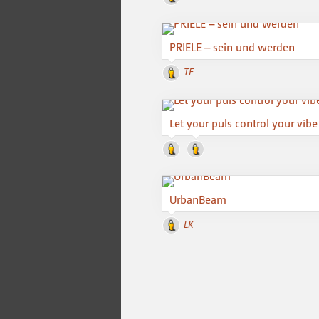
PRIELE – sein und werden
TF
Let your puls control your vibe
UrbanBeam
LK