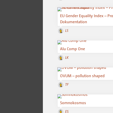
EU Gender Equality Index – Pro
Dokumentation
LS
Alu Comp One
LK
OVUM – pollution shaped
TF
Somnokosmos
ES