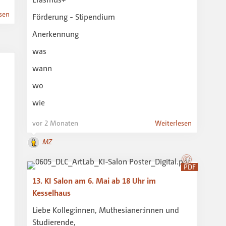
sen
Förderung - Stipendium
Anerkennung
was
wann
wo
wie
vor 2 Monaten
Weiterlesen
MZ
PDF
13. KI Salon am 6. Mai ab 18 Uhr im
Kesselhaus
Liebe Kolleg:innen, Muthesianer:innen und
Studierende,