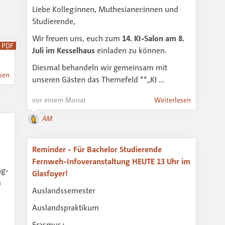
Liebe Kolleg:innen, Muthesianer:innen und
Studierende,
Wir freuen uns, euch zum
14. KI-Salon am 8.
PDF
Juli im Kesselhaus
einladen zu können.
Diesmal behandeln wir gemeinsam mit
sen
unseren Gästen das Themefeld **„KI …
vor einem Monat
Weiterlesen
AM
Reminder - Für Bachelor Studierende
Fernweh-Infoveranstaltung HEUTE 13 Uhr im
ng-
Glasfoyer!
m
Auslandssemester
Auslandspraktikum
Erasmus+