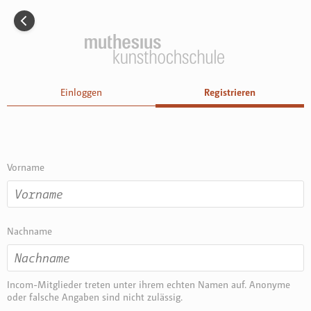
Menü
Incom Muthesius
Incom ist die Kommunikations-Plattform der
Muthesius
Kunsthochschule
mehr erfahren
Registrieren
Einloggen
Einloggen
Registrieren
Vorname
Nachname
Incom-Mitglieder treten unter ihrem echten Namen auf. Anonyme
oder falsche Angaben sind nicht zulässig.