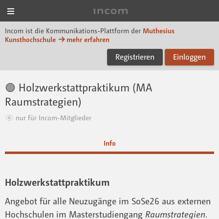
Menü
Incom Muthesius
Incom ist die Kommunikations-Plattform der
Muthesius
Kunsthochschule
mehr erfahren
Registrieren
Einloggen
🟢 Holzwerkstattpraktikum (MA
Raumstrategien)
nur für Incom-Mitglieder
Info
Holzwerkstattpraktikum
Angebot für alle Neuzugänge im SoSe26 aus externen
Hochschulen im Masterstudiengang
Raumstrategien
.