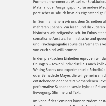
Formen annehmen: als Mittel zur Strukturier
Material oder Ausgangspunkt für andere Medi
poetischer Ausdruck bzw. als eigenständige 
Im Seminar nähern wir uns dem Schreiben als
mehreren Ebenen. Wir lesen und diskutieren 
historisch wie zeitgenössisch. Im Fokus ste
somatische Ansätze, feministische und queer
und Psychogeografie sowie das Verhältnis vo
von euch sind willkommen.
In den praktischen Einheiten erproben wir 
Übungen – sowohl individuell als auch kolle
Writing Scores und experimentelle Schreibü
oder Bernadette Mayer, die wir gemeinsam du
entstehenden oder bereits vorhandenen Text
performative Szenarien sowie hybride Präse
Bewegung, Stimme und Text.
Im Verlauf des Seminars können zudem best