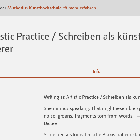
attform
 der
Muthesius Kunsthochschule
mehr erfahren
stic Practice / Schreiben als künst
rer
Info
Writing as Artistic Practice / Schreiben als kü
She mimics speaking. That might resemble spe
noise, groans, fragments torn from words. 
Dictee
Schreiben als künstlerische Praxis hat eine l