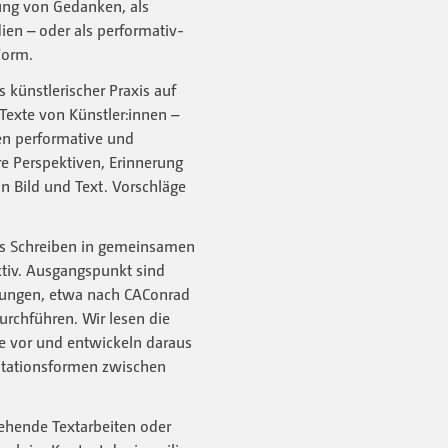
ung von Gedanken, als
en – oder als performativ-
Form.
 künstlerischer Praxis auf
Texte von Künstler:innen –
hen performative und
e Perspektiven, Erinnerung
n Bild und Text. Vorschläge
das Schreiben in gemeinsamen
ktiv. Ausgangspunkt sind
bungen, etwa nach CAConrad
rchführen. Wir lesen die
e vor und entwickeln daraus
ntationsformen zwischen
ehende Textarbeiten oder