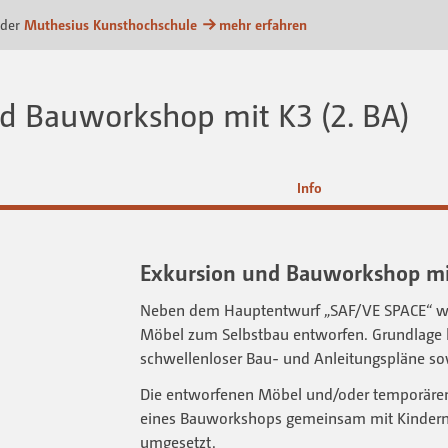
attform
 der
Muthesius Kunsthochschule
mehr erfahren
d Bauworkshop mit K3 (2. BA)
Info
Exkursion und Bauworkshop mit
Neben dem Hauptentwurf „SAF/VE SPACE“ we
Möbel zum Selbstbau entworfen. Grundlage hie
schwellenloser Bau- und Anleitungspläne sow
Die entworfenen Möbel und/oder temporär
eines Bauworkshops gemeinsam mit Kindern
umgesetzt.