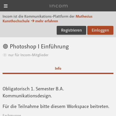
Menü
Incom Muthesius
Incom ist die Kommunikations-Plattform der
Muthesius
Kunsthochschule
mehr erfahren
Registrieren
Einloggen
🟣 Photoshop I Einführung
nur für Incom-Mitglieder
Info
Obligatorisch 1. Semester B.A.
Kommunikationsdesign.
Für die Teilnahme bitte diesem Workspace beitreten.
Fachgruppe