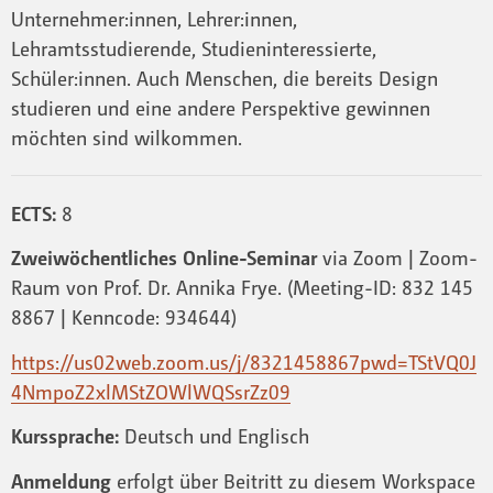
Unternehmer:innen, Lehrer:innen,
Lehramtsstudierende, Studieninteressierte,
Schüler:innen. Auch Menschen, die bereits Design
studieren und eine andere Perspektive gewinnen
möchten sind wilkommen.
ECTS:
8
Zweiwöchentliches Online-Seminar
via Zoom | Zoom-
Raum von Prof. Dr. Annika Frye. (Meeting-ID: 832 145
8867 | Kenncode: 934644)
https://us02web.zoom.us/j/8321458867pwd=TStVQ0J
4NmpoZ2xlMStZOWlWQSsrZz09
Kurssprache:
Deutsch und Englisch
Anmeldung
erfolgt über Beitritt zu diesem Workspace