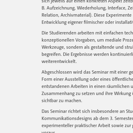
sich jeweils auf einen konkreten Aspekt zeit
B. Aufzeichnung, Wiederholung, Interface, Ze
Relation, Archivmaterial). Diese Experimente 
Entwicklung eigener filmischer oder installati
Die Studierenden arbeiten mit einfachen tec
konzeptionellen Vorgaben, um mediale Prozes
Werkzeuge, sondern als gestaltende und stru
begreifen. Die Ergebnisse werden kontinuierli
weiterentwickelt.
Abgeschlossen wird das Seminar mit einer g
Form einer Ausstellung oder eines öffentlichen
entstandenen Arbeiten in einen räumlichen 
Zusammenhang zu setzen und ihre Wirkung 
sichtbar zu machen.
Das Seminar richtet sich insbesondere an St
Kommunikationsdesigns ab dem 3. Semester u
experimenteller praktischer Arbeit sowie zu
voraus.