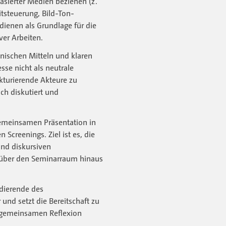
basierter Medien beziehen (z.
itsteuerung, Bild-Ton-
dienen als Grundlage für die
ver Arbeiten.
hnischen Mitteln und klaren
se nicht als neutrale
kturierende Akteure zu
ch diskutiert und
emeinsamen Präsentation in
 Screenings. Ziel ist es, die
und diskursiven
über den Seminarraum hinaus
udierende des
nd setzt die Bereitschaft zu
r gemeinsamen Reflexion