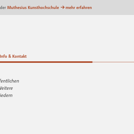
attform
 der
Muthesius Kunsthochschule
mehr erfahren
Info & Kontakt
fentlichen
Weitere
iedern