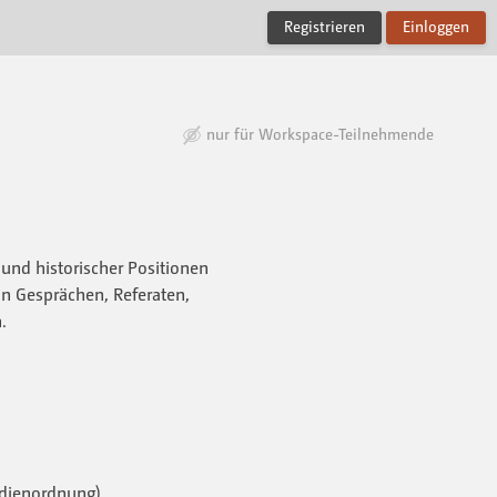
Registrieren
Einloggen
nur für Workspace-Teilnehmende
und historischer Positionen
n Gesprächen, Referaten,
.
udienordnung)