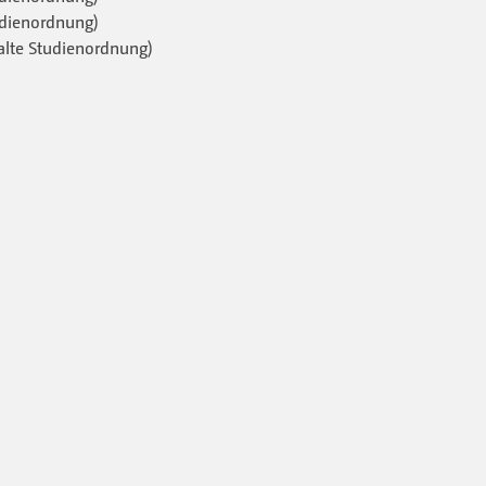
udienordnung)
alte Studienordnung)